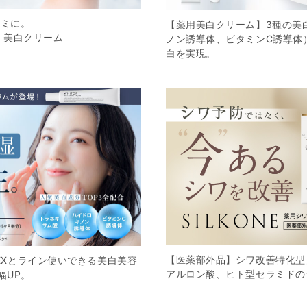
シミに。
【薬用美白クリーム】3種の美
 美白クリーム
ノン誘導体、ビタミンC誘導体
白を実現。
【医薬部外品】シワ改善特化型
 EXとライン使いできる美白美容
アルロン酸、ヒト型セラミドの
幅UP。