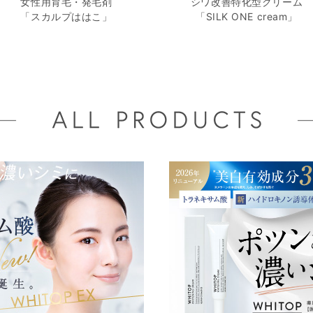
女性用育毛・発毛剤
シワ改善特化型クリーム
「スカルプははこ」
「SILK ONE cream」