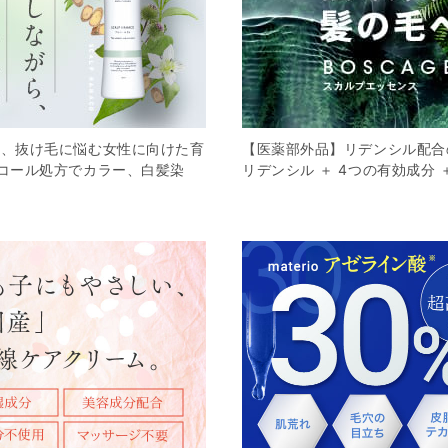
毛、抜け毛に悩む女性に向けた育
【医薬部外品】リデンシル配合
コール処方でカラー、白髪染
リデンシル ＋ 4つの有効成分 